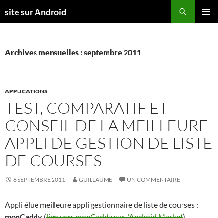
Aller
Recherche
site sur Android
au
MENU
contenu
PRINCI
Archives mensuelles : septembre 2011
APPLICATIONS
TEST, COMPARATIF ET
CONSEIL DE LA MEILLEURE
APPLI DE GESTION DE LISTE
DE COURSES
8 SEPTEMBRE 2011
GUILLAUME
UN COMMENTAIRE
Appli élue meilleure appli gestionnaire de liste de courses :
monCaddy
(
lien vers monCaddy sur l’Android Market
)