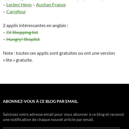
–
Leclerc Heyo
–
Auchan France
–
Carrefour
2 applis intéressantes en anglais :
–
OI Shopping list
–
Hungry! Shoplist
Note : toutes ces applis sont gratuites ou ont une version
« lite » gratuite.
ABONNEZ-VOUS À CE BLOG PAR EMAIL.
Saisissez votre adresse email pour vous abonner à ce blog et recevoir
une notification de chaque nouvel article par email.