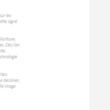
sur les
lite signé
écriture.
r. Dès l’on
ite,
echnologie
ites
e dessiner,
lle image