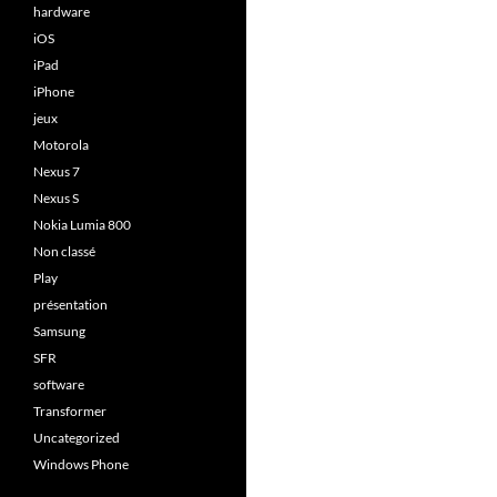
hardware
iOS
iPad
iPhone
jeux
Motorola
Nexus 7
Nexus S
Nokia Lumia 800
Non classé
Play
présentation
Samsung
SFR
software
Transformer
Uncategorized
Windows Phone