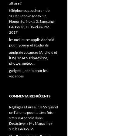
affaire ?
téléphones pas chers – de
200€ : Lenovo Moto G5,
Honor 6c, Nokia 3, Samsung
Galaxy J3, Huawei Y6 Pro
2017
les meilleures applis Android
pour lycéens et étudiants
applis de vacances (Android et
iOS) : MAPS TripAdvisor,
photos, météo…
gadgets + applis pour les
vacances
COMMENTAIRES RÉCENTS
Réglages à faire sur le S5 quand
on l'allume pour la 1ère fois -
site sur Android
dans
Désactiver « My Magazine »
sur le Galaxy S5