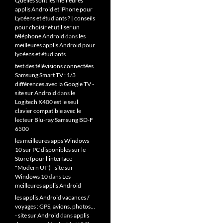
Quelles sont les meilleures
applis Android et iPhone pour
Lycéens et étudiants ? | conseils
pour choisir et utiliser un
téléphone Android
dans
les
meilleures applis Android pour
lycéens et étudiants
test des télévisions connectées
Samsung Smart TV : 1/3
différences avec la Google TV -
site sur Android
dans
le
Logitech K400 est le seul
clavier compatible avec le
lecteur Blu-ray Samsung BD-F
6500
les meilleures apps Windows
10 sur PC disponibles sur le
Store (pour l'interface
"Modern UI") - site sur
Windows 10
dans
Les
meilleures applis Android
les applis Android vacances /
voyages : GPS, avions, photos...
- site sur Android
dans
applis