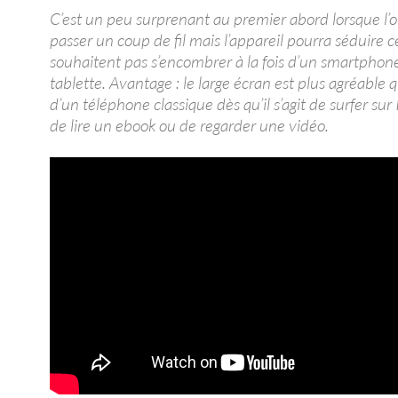
C’est un peu surprenant au premier abord lorsque l’
passer un coup de fil mais l’appareil pourra séduire 
souhaitent pas s’encombrer à la fois d’un smartphon
tablette. Avantage : le large écran est plus agréable q
d’un téléphone classique dès qu’il s’agit de surfer sur 
de lire un ebook ou de regarder une vidéo.