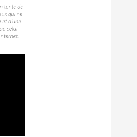
on tente de
ceux qui ne
e et d’une
ue celui
Internet,