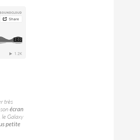
r très
c son
écran
e, le Galaxy
us petite