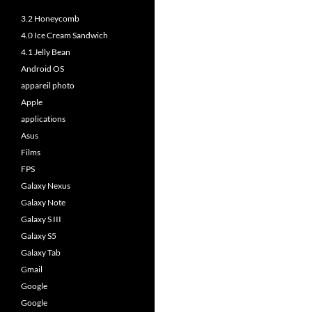
3.2 Honeycomb
4.0 Ice Cream Sandwich
4.1 Jelly Bean
Android OS
appareil photo
Apple
applications
Asus
Films
FPS
Galaxy Nexus
Galaxy Note
Galaxy S III
Galaxy S5
Galaxy Tab
Gmail
Google
Google