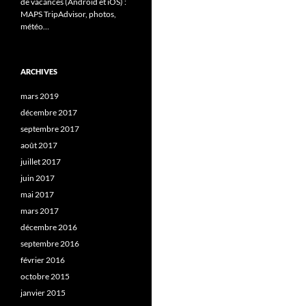
de vacances (Android et iOS) :
MAPS TripAdvisor, photos,
météo…
ARCHIVES
mars 2019
décembre 2017
septembre 2017
août 2017
juillet 2017
juin 2017
mai 2017
mars 2017
décembre 2016
septembre 2016
février 2016
octobre 2015
janvier 2015