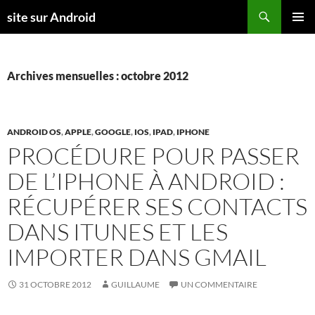
Aller
Recherche
site sur Android
au
MENU
contenu
PRINCI
Archives mensuelles : octobre 2012
ANDROID OS
,
APPLE
,
GOOGLE
,
IOS
,
IPAD
,
IPHONE
PROCÉDURE POUR PASSER
DE L’IPHONE À ANDROID :
RÉCUPÉRER SES CONTACTS
DANS ITUNES ET LES
IMPORTER DANS GMAIL
31 OCTOBRE 2012
GUILLAUME
UN COMMENTAIRE