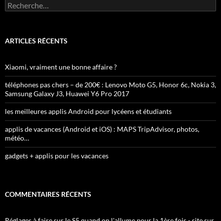
Rechercher :
ARTICLES RÉCENTS
Xiaomi, vraiment une bonne affaire ?
téléphones pas chers – de 200€ : Lenovo Moto G5, Honor 6c, Nokia 3,
Samsung Galaxy J3, Huawei Y6 Pro 2017
les meilleures applis Android pour lycéens et étudiants
applis de vacances (Android et iOS) : MAPS TripAdvisor, photos,
météo…
gadgets + applis pour les vacances
COMMENTAIRES RÉCENTS
Réglages à faire sur le S5 quand on l'allume pour la 1ère fois - site sur