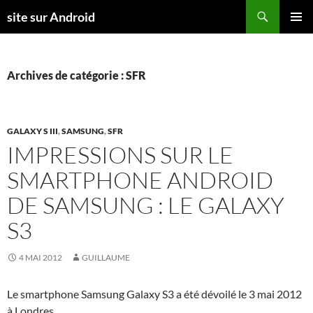
Aller
Recherche
site sur Android
au
MENU
contenu
PRINCI
Archives de catégorie : SFR
GALAXY S III
,
SAMSUNG
,
SFR
IMPRESSIONS SUR LE
SMARTPHONE ANDROID
DE SAMSUNG : LE GALAXY
S3
4 MAI 2012
GUILLAUME
Le smartphone Samsung Galaxy S3 a été dévoilé le 3 mai 2012
à Londres.