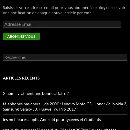
Saisissez votre adresse email pour vous abonner à ce blog et recevoir
une notification de chaque nouvel article par email.
Adresse
Email
ABONNEZ-VOUS
Rechercher :
ARTICLES RÉCENTS
Xiaomi, vraiment une bonne affaire ?
téléphones pas chers – de 200€ : Lenovo Moto G5, Honor 6c, Nokia 3,
Samsung Galaxy J3, Huawei Y6 Pro 2017
les meilleures applis Android pour lycéens et étudiants
applis de vacances (Android et iOS) : MAPS TripAdvisor, photos,