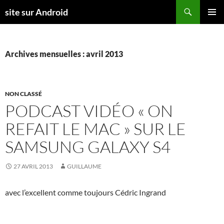
Aller
Recherche
site sur Android
au
MENU
contenu
PRINCI
Archives mensuelles : avril 2013
NON CLASSÉ
PODCAST VIDÉO « ON
REFAIT LE MAC » SUR LE
SAMSUNG GALAXY S4
27 AVRIL 2013
GUILLAUME
avec l’excellent comme toujours Cédric Ingrand