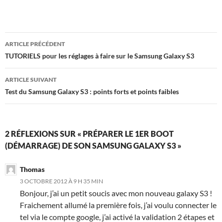
Navigation
ARTICLE PRÉCÉDENT
des
TUTORIELS pour les réglages à faire sur le Samsung Galaxy S3
articles
ARTICLE SUIVANT
Test du Samsung Galaxy S3 : points forts et points faibles
2 RÉFLEXIONS SUR « PRÉPARER LE 1ER BOOT
(DÉMARRAGE) DE SON SAMSUNG GALAXY S3 »
Thomas
3 OCTOBRE 2012 À 9 H 35 MIN
Bonjour, j’ai un petit soucis avec mon nouveau galaxy S3 !
Fraichement allumé la première fois, j’ai voulu connecter le
tel via le compte google, j’ai activé la validation 2 étapes et