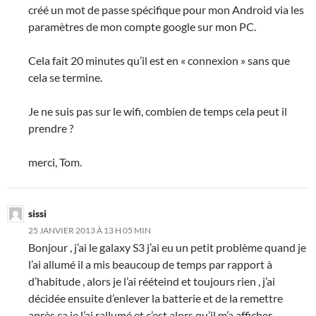
créé un mot de passe spécifique pour mon Android via les
paramètres de mon compte google sur mon PC.
Cela fait 20 minutes qu’il est en « connexion » sans que
cela se termine.
Je ne suis pas sur le wifi, combien de temps cela peut il
prendre ?
merci, Tom.
sissi
25 JANVIER 2013 À 13 H 05 MIN
Bonjour , j’ai le galaxy S3 j’ai eu un petit problème quand je
l’ai allumé il a mis beaucoup de temps par rapport à
d’habitude , alors je l’ai rééteind et toujours rien , j’ai
décidée ensuite d’enlever la batterie et de la remettre
après ça je l’ai rallumé et c’est alors qu’il m’a afficher