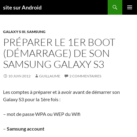
Aller
Recherche
site sur Android
au
MENU
contenu
PRINCI
GALAXY S III
,
SAMSUNG
PRÉPARER LE 1ER BOOT
(DÉMARRAGE) DE SON
SAMSUNG GALAXY S3
10 JUIN 2012
GUILLAUME
2 COMMENTAIRES
Les comptes à préparer et à avoir avant de démarrer son
Galaxy S3 pour la 1ère fois :
– mot de passe WPA ou WEP du Wifi
–
Samsung account