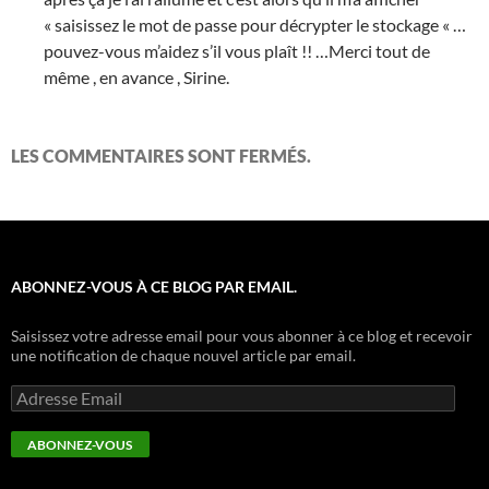
« saisissez le mot de passe pour décrypter le stockage « …
pouvez-vous m’aidez s’il vous plaît !! …Merci tout de
même , en avance , Sirine.
LES COMMENTAIRES SONT FERMÉS.
ABONNEZ-VOUS À CE BLOG PAR EMAIL.
Saisissez votre adresse email pour vous abonner à ce blog et recevoir
une notification de chaque nouvel article par email.
Adresse
Email
ABONNEZ-VOUS